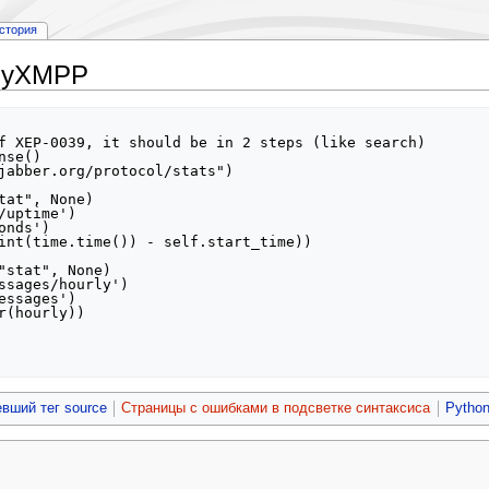
стория
 PyXMPP
f XEP-0039, it should be in 2 steps (like search)

вший тег source
Страницы с ошибками в подсветке синтаксиса
Pytho