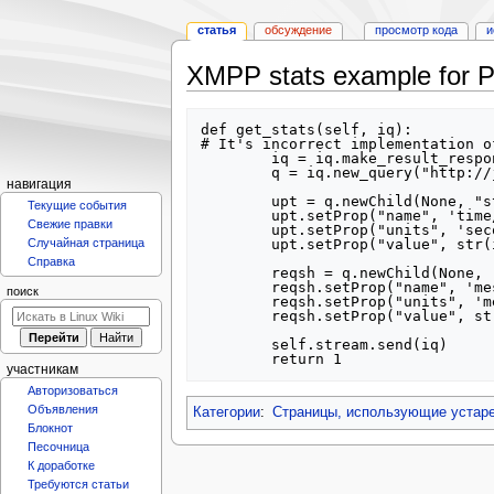
статья
обсуждение
просмотр кода
и
XMPP stats example for
Перейти
Перейти
def get_stats(self, iq):

к
к
# It's incorrect implementation o
        iq = iq.make_result_response()

навигации
поиску
        q = iq.new_query("http://jabber.org/protocol/stats")

Н
навигация
        upt = q.newChild(None, "stat", None)

Текущие события
а
        upt.setProp("name", 'time/uptime')

Свежие правки
        upt.setProp("units", 'seconds')

в
Случайная страница
        upt.setProp("value", str(int(time.time()) - self.start_time))

и
Справка
        reqsh = q.newChild(None, "stat", None)

г
        reqsh.setProp("name", 'messages/hourly')

поиск
        reqsh.setProp("units", 'messages')

а
        reqsh.setProp("value", str(hourly))

ц
        self.stream.send(iq)

и
        return 1
участникам
я
Авторизоваться
Объявления
Категории
:
Страницы, использующие устаре
Блокнот
Песочница
К доработке
Требуются статьи