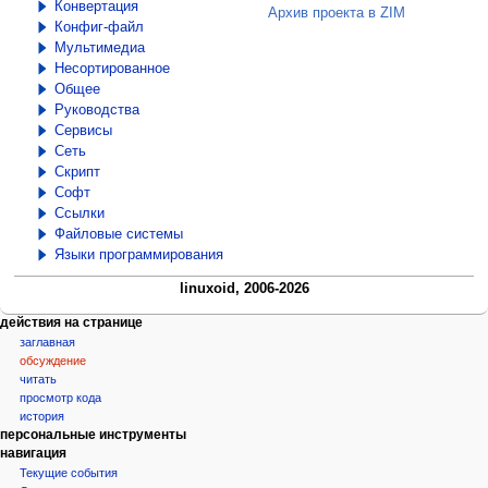
Конвертация
Архив проекта в ZIM
Конфиг-файл
Мультимедиа
Несортированное
Общее
Руководства
Сервисы
Сеть
Скрипт
Софт
Ссылки
Файловые системы
Языки программирования
linuxoid, 2006-2026
Н
действия на странице
заглавная
а
обсуждение
в
читать
и
просмотр кода
г
история
персональные инструменты
а
навигация
ц
Текущие события