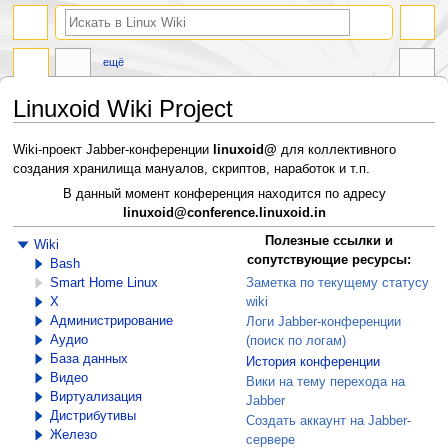
поиск
ещё
Linuxoid Wiki Project
Перейти
Перейти
Wiki-проект Jabber-конференции
linuxoid@
для коллективного
к
к
создания хранилища мануалов, скриптов, наработок и т.п.
навигации
поиску
В данный момент конференция находится по адресу
linuxoid@conference.linuxoid.in
Полезные ссылки и
Wiki
сопутствующие ресурсы:
Bash
Smart Home Linux
Заметка по текущему статусу
X
wiki
Администрирование
Логи Jabber-конференции
Аудио
(поиск по логам)
База данных
История конференции
Видео
Вики на тему перехода на
Виртуализация
Jabber
Дистрибутивы
Создать аккаунт на Jabber-
Железо
сервере