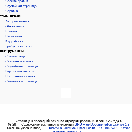
и
Свежие правки
Случайная страница
я
Справка
участникам
Авторизоваться
Объявления
Блокнот
Песочница
К доработке
Требуются статьи
инструменты
Ссылки сюда
Связанные правки
Служебные страницы
Версия для печати
Постоянная ссылка
Сведения о странице
Страница в последний раз была отредактирована 10 июля 2026 года в
09:28.
Содержание доступно по лицензии
GNU Free Documentation License 1.2
(если не указано иное).
Политика конфиденциальности
О Linux Wiki
Отказ
от ответственности