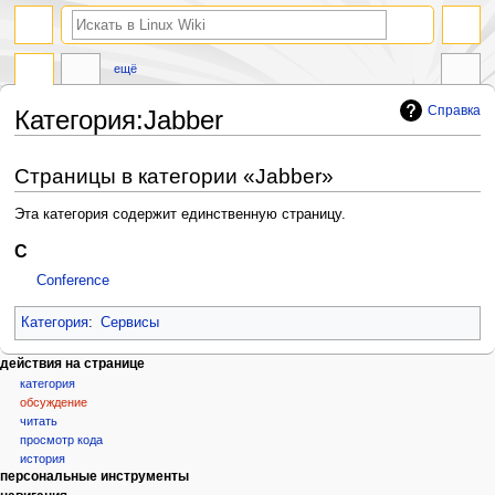
поиск
ещё
Справка
Категория
:
Jabber
Перейти
Перейти
Страницы в категории «Jabber»
к
к
навигации
поиску
Эта категория содержит единственную страницу.
C
Conference
Категория
:
Сервисы
Н
действия на странице
категория
а
обсуждение
в
читать
и
просмотр кода
г
история
персональные инструменты
а